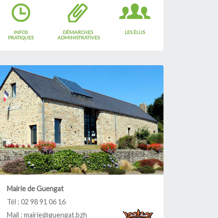
Tout commence en
Finistère
INFOS
DÉMARCHES
LES ÉLUS
Objets trouvés
PRATIQUES
ADMINISTRATIVES
Agriculture
Mairie de Guengat
Tél : 02 98 91 06 16
Mail :
mairie@guengat.bzh