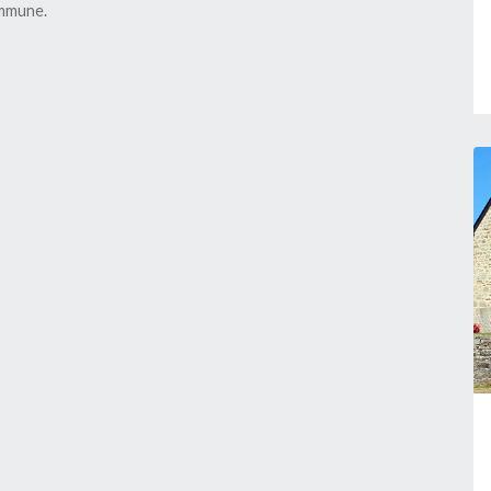
Périmètre délimité des
ommune.
abords de l'église Saint
Fiacre et du calvaire