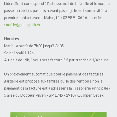
L'identifiant correspond à l'adresse mail de la famille et le mot de
Restaurant scolaire
passe a créé. Les parents n'ayant pas reçu le mail sont invités à
L'école
Inscriptions
prendre contact avec la Mairie, tél : 02 98 91 06 16, courriel
La garderie périscolaire
:
mairie@guengat.bzh
L'ALSH
L'Ulamir
Horaires
:
R.A.M. et Assistantes Maternelles
L'échappée belle
Matin : à partir de 7h30 jusqu'à 8h35
Animation jeunesse
Soir : 16h40 à 19h
Dispositif argent de poche
Au-delà de 19h, il vous sera facturé 5 € par tranche d'1/4 heure
Mission
Un prélèvement automatique pour le paiement des factures
garderie est proposé aux familles qui le désirent ou sinon le
paiement de la facture est à adresser à la Trésorerie Principale -
5 allée du Docteur Pilven - BP 1745 - 29107 Quimper Cedex.