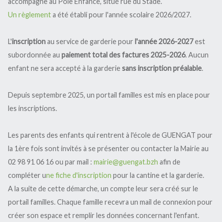
accompagne au Pôle Enfance, situé rue du Stade.
Vie pratique
Médiathèque
Patrimoine
Un règlement
a été établi pour l'année scolaire 2026/2027.
Logements sociaux
Démarches administratives
L'église
Vie paroissiale
Urbanisme et Plan Local Urbanisme
Etat civil
L'
inscription
au service de garderie pour
l'année 2026-2027
est
La Chapelle Sainte Brigitte
Sites officiels pratiques du service
Informations
Documents d'identité
Urbanisme
subordonnée au
paiement total des factures 2025-2026
. Aucun
public
Patrimoine remarquable
Nouvelle application Citykomi
enfant ne sera accepté à la garderie
sans inscription préalable
.
Elections
P.L.U.
Divers
Recensement militaire
Habitat
Boîte à livres
Modifications du PLU
Vie économique
Depuis septembre 2025, un portail familles est mis en place pour
Santé
Dématérialisation des
Social
Révision du PLU
autorisations d'urbanisme
les inscriptions.
Les entreprises
Conciliateur de justice
Tout commence en Finistère
PPRI (Plan de Prévention des
Les artisans
Carte grise
Risques Inondation)
Objets trouvés
Les parents des enfants qui rentrent à l'école de GUENGAT pour
Les services
Permis de conduire international
Assainissement
Agriculture
la 1ère fois sont invités à se présenter ou contacter la Mairie au
Les commerces
Démarches ponctuelles
Lotissement Parkou Kreis
02 98 91 06 16 ou par mail :
mairie@guengat.bzh
afin de
Autres
compléter u
ne fiche d'inscription
pour la cantine et la garderie.
Taxe d'aménagement
Catalogue des producteurs
A la suite de cette démarche, un compte leur sera créé sur le
Périmètre délimité des abords de
l'église Saint Fiacre et du calvaire
portail familles. Chaque famille recevra un mail de connexion pour
Enfance, jeunesse, éducation
créer son espace et remplir les données concernant l'enfant.