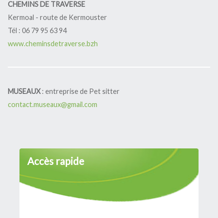
CHEMINS DE TRAVERSE
Restaurant scolaire
Kermoal - route de Kermouster
L'école
Inscriptions
Tél : 06 79 95 63 94
La garderie périscolaire
www.cheminsdetraverse.bzh
L'ALSH
L'Ulamir
R.A.M. et Assistantes Maternelles
L'échappée belle
MUSEAUX
: entreprise de Pet sitter
Animation jeunesse
contact.museaux@gmail.com
Dispositif argent de poche
Mission
Accès rapide