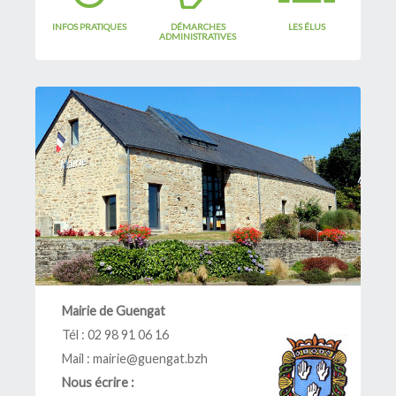
Restaurant scolaire
INFOS PRATIQUES
DÉMARCHES
LES ÉLUS
ADMINISTRATIVES
L'école
Inscriptions
La garderie périscolaire
L'ALSH
L'Ulamir
R.A.M. et Assistantes Maternelles
L'échappée belle
Animation jeunesse
Dispositif argent de poche
Mission
Mairie de Guengat
Tél : 02 98 91 06 16
Mail :
mairie@guengat.bzh
Nous écrire :