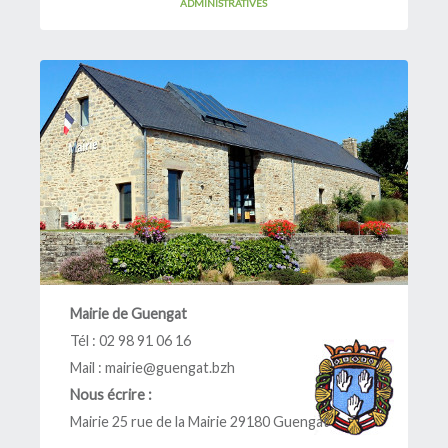
ADMINISTRATIVES
Restaurant scolaire
L'école
Inscriptions
La garderie périscolaire
L'ALSH
L'Ulamir
R.A.M. et Assistantes Maternelles
L'échappée belle
Animation jeunesse
Dispositif argent de poche
Mission
Mairie de Guengat
Tél : 02 98 91 06 16
Mail :
mairie@guengat.bzh
Nous écrire :
Mairie 25 rue de la Mairie 29180 Guengat