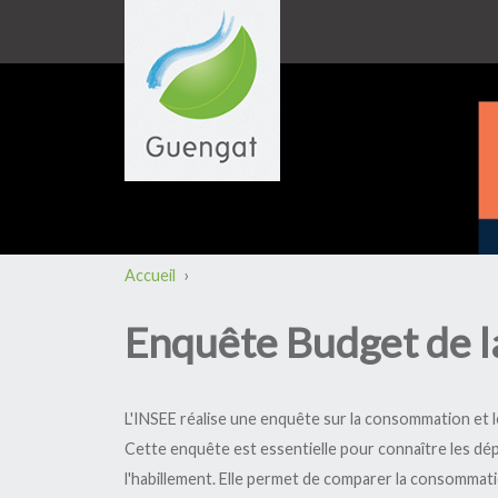
Vie municipale
Découvrir la commun
Vie
Mot du maire
Plan de la commune
D
ad
Les élus
Historique
Ur
Les commissions
Le bois de Saint Aloua
Lo
Bulletins municipaux
Chemins de randonné
In
Accueil
›
Comptes rendus
Les gîtes ruraux
No
municipaux
La voie verte
Ci
Enquête Budget de la
Le C.C.A.S.
Aire camping-car
Quimper Bretagne
Occidentale (QBO)
Arrêtés municipaux
L'INSEE réalise une enquête sur la consommation et l
Cette enquête est essentielle pour connaître les dép
l'habillement. Elle permet de comparer la consommation