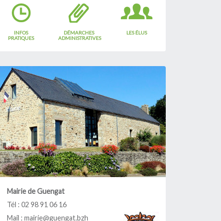
Tout commence en
Finistère
INFOS
DÉMARCHES
LES ÉLUS
Objets trouvés
PRATIQUES
ADMINISTRATIVES
Agriculture
Mairie de Guengat
Tél : 02 98 91 06 16
Mail :
mairie@guengat.bzh